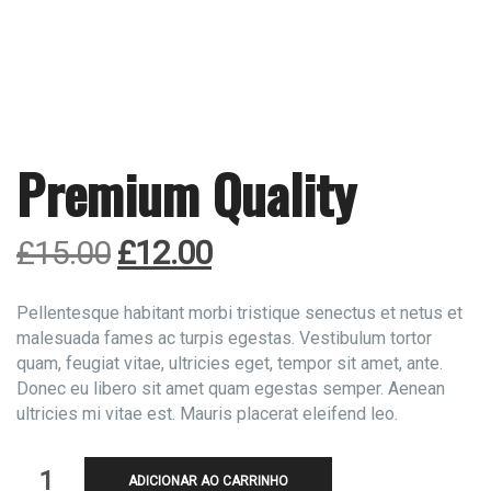
Premium Quality
O
O
£
15.00
£
12.00
preço
preço
original
atual
Pellentesque habitant morbi tristique senectus et netus et
malesuada fames ac turpis egestas. Vestibulum tortor
era:
é:
quam, feugiat vitae, ultricies eget, tempor sit amet, ante.
£15.00.
£12.00.
Donec eu libero sit amet quam egestas semper. Aenean
ultricies mi vitae est. Mauris placerat eleifend leo.
Premium
ADICIONAR AO CARRINHO