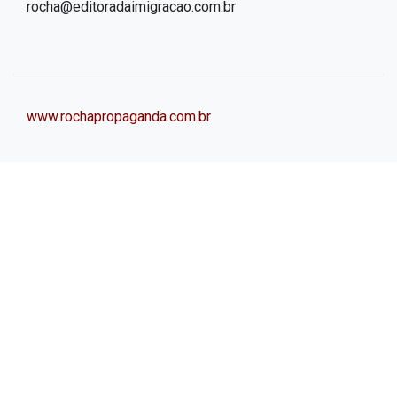
rocha@editoradaimigracao.com.br
www.rochapropaganda.com.br