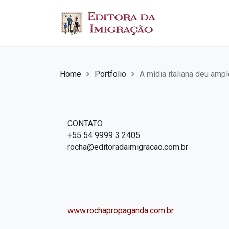
Home
Portfolio
A mídia italiana deu am
CONTATO
+55 54 9999 3 2405
rocha@editoradaimigracao.com.br
www.rochapropaganda.com.br