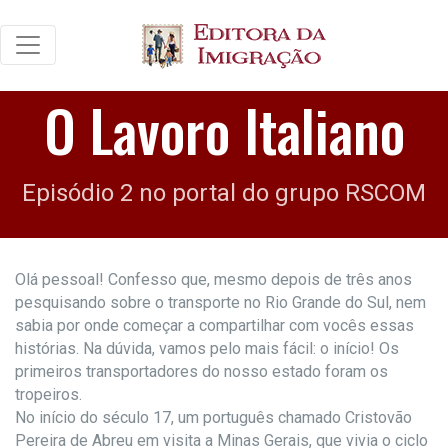
O Lavoro Italiano
Episódio 2 no portal do grupo RSCOM
Olá pessoal! Confesso que, mesmo depois de três anos
pesquisando sobre o transporte no Rio Grande do Sul, nem
sabia por onde começar a compartilhar com vocês essas
histórias. Na dúvida, vamos pelo mais fácil: o início! Os
primeiros transportadores do nosso estado foram os
tropeiros.
No início do século 17, um português chamado Cristovão
Pereira de Abreu em visita a Minas Gerais, que vivia o ciclo